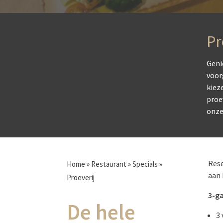
Pr
Geni
voor
kiez
proev
onze
Rese
Home
»
Restaurant
»
Specials
»
aan 
Proeverij
3-ga
De hele
3