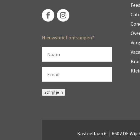
Fee
Cate
Con
Ove
Nieuwsbrief ontvangen?
Ver
Naam
Vaca
Brui
Email
Klei
Schrijf je in
Kasteellaan 6 | 6602 DE Wijc