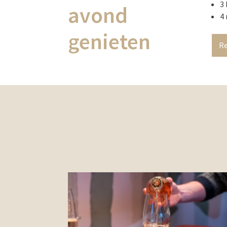
3
avond
4
genieten
Re