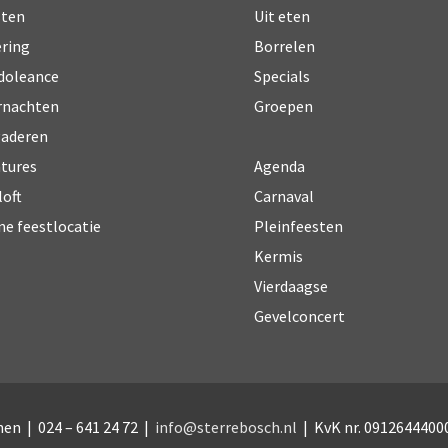
sten
Uit eten
ring
Borrelen
doleance
Specials
rnachten
Groepen
gaderen
Agenda
tures
Carnaval
loft
Pleinfeesten
ne feestlocatie
Kermis
Vierdaagse
Gevelconcert
hen | 024 – 641 24 72 |
info@sterrebosch.nl
| KvK nr. 0912644400