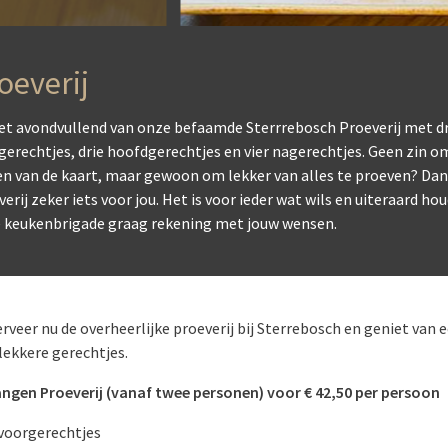
oeverij
et avondvullend van onze befaamde Sterrrebosch Proeverij met dr
gerechtjes, drie hoofdgerechtjes en vier nagerechtjes. Geen zin o
en van de kaart, maar gewoon om lekker van alles te proeven? Dan 
erij zeker iets voor jou. Het is voor ieder wat wils en uiteraard ho
 keukenbrigade graag rekening met jouw wensen.
rveer nu de overheerlijke proeverij bij Sterrebosch en geniet van 
lekkere gerechtjes.
ngen Proeverij (vanaf twee personen) voor € 42,50 per persoon
 voorgerechtjes