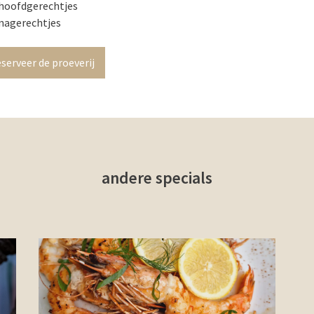
 hoofdgerechtjes
 nagerechtjes
serveer de proeverij
andere specials