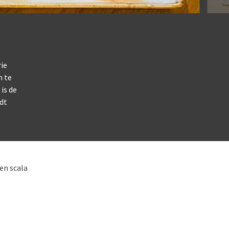
ie
m te
is de
udt
een scala