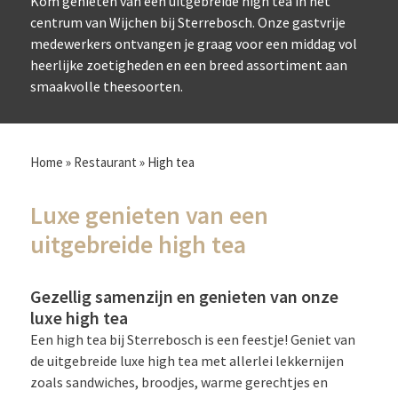
Kom genieten van een uitgebreide high tea in het
centrum van Wijchen bij Sterrebosch. Onze gastvrije
medewerkers ontvangen je graag voor een middag vol
heerlijke zoetigheden en een breed assortiment aan
smaakvolle theesoorten.
Home
»
Restaurant
»
High tea
Luxe genieten van een
uitgebreide high tea
Gezellig samenzijn en genieten van onze
luxe high tea​
Een high tea bij Sterrebosch is een feestje! Geniet van
de uitgebreide luxe high tea met allerlei lekkernijen
zoals sandwiches, broodjes, warme gerechtjes en