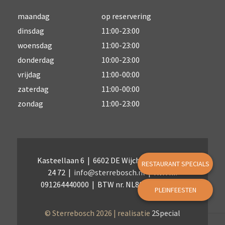
maandag
op reservering
dinsdag
11:00-23:00
woensdag
11:00-23:00
donderdag
10:00-23:00
vrijdag
11:00-00:00
zaterdag
11:00-00:00
zondag
11:00-23:00
Kasteellaan 6 | 6602 DE Wijchen | 024 – 641
RESTAURANT SPECIALS
24 72 |
info@sterrebosch.nl
| KvK nr.
091264440000 | BTW nr. NL804899848B01
PLEINFEESTEN
© Sterrebosch 2026 | realisatie
2Special