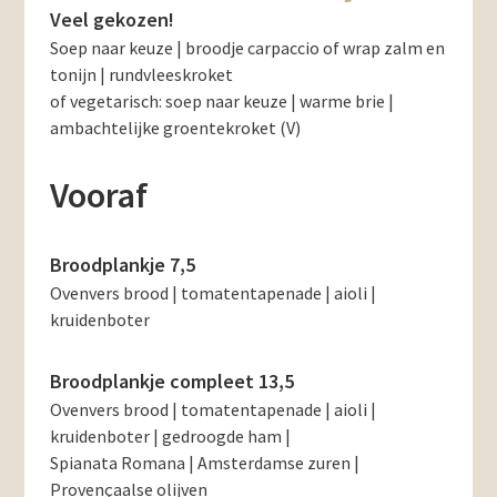
Veel gekozen!
Soep naar keuze | broodje carpaccio of wrap zalm en
tonijn | rundvleeskroket
of vegetarisch: soep naar keuze | warme brie |
ambachtelijke groentekroket (V)
Vooraf
Broodplankje 7,5
Ovenvers brood | tomatentapenade | aioli |
kruidenboter
Broodplankje compleet 13,5
Ovenvers brood | tomatentapenade | aioli |
kruidenboter | gedroogde ham |
Spianata Romana | Amsterdamse zuren |
Provençaalse olijven