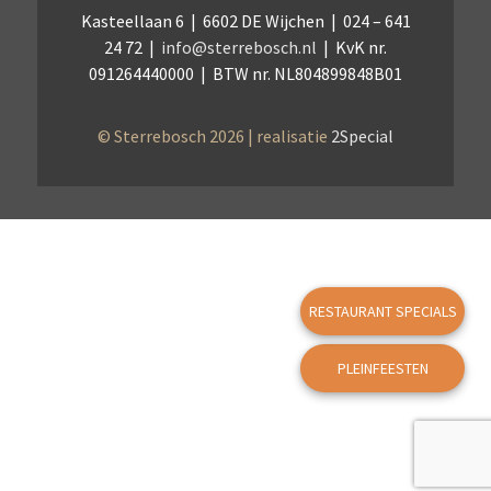
Kasteellaan 6 | 6602 DE Wijchen | 024 – 641
24 72 |
info@sterrebosch.nl
| KvK nr.
091264440000 | BTW nr. NL804899848B01
© Sterrebosch 2026 | realisatie
2Special
RESTAURANT SPECIALS
PLEINFEESTEN