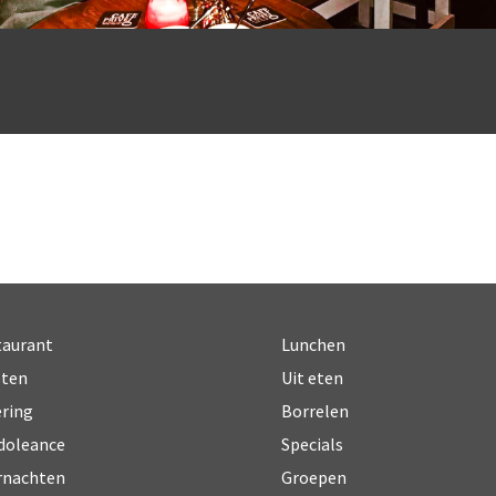
taurant
Lunchen
sten
Uit eten
ring
Borrelen
doleance
Specials
rnachten
Groepen