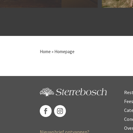
Home
»
Homepage
Res
Fee
Cate
Con
Ove
Nieuwsbrief ontvangen?