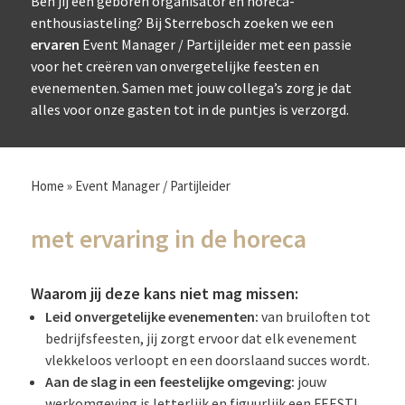
Ben jij een geboren organisator en horeca-
enthousiasteling? Bij Sterrebosch zoeken we een
ervaren
Event Manager / Partijleider met een passie
voor het creëren van onvergetelijke feesten en
evenementen. Samen met jouw collega’s zorg je dat
alles voor onze gasten tot in de puntjes is verzorgd.
Home
»
Event Manager / Partijleider
met ervaring in de horeca
Waarom jij deze kans niet mag missen:
Leid onvergetelijke evenementen:
van bruiloften tot
bedrijfsfeesten, jij zorgt ervoor dat elk evenement
vlekkeloos verloopt en een doorslaand succes wordt.
Aan de slag in een feestelijke omgeving:
jouw
werkomgeving is letterlijk en figuurlijk een FEEST!