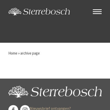
Home
»
archive page
Nieuwsbrief ontvangen?