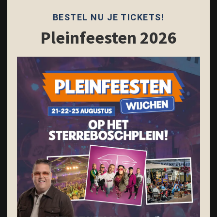
modu
BESTEL NU JE TICKETS!
Pleinfeesten 2026
Nieuwsbrief ontvangen?
Naam
Email
Schrijf je in
Restaurant
Feesten
Catering