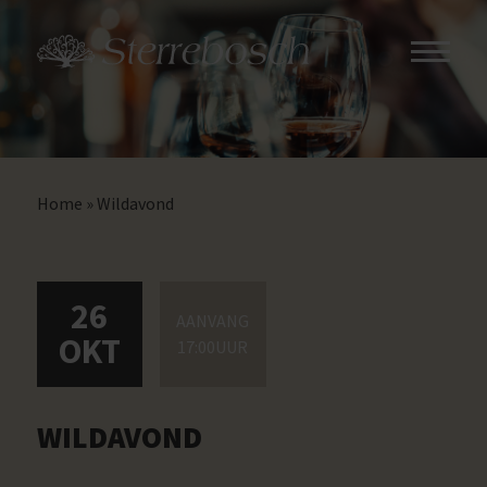
Home
»
Wildavond
26
AANVANG
OKT
17:00UUR
WILDAVOND