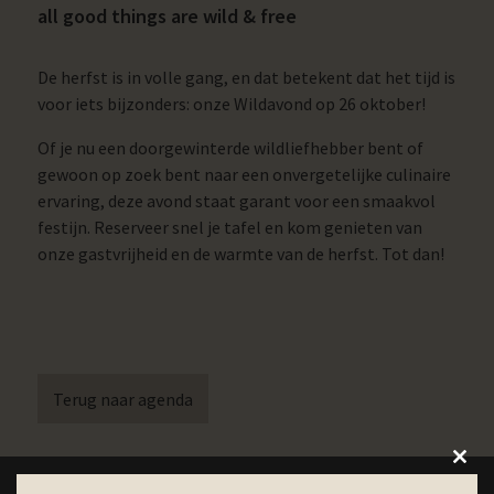
all good things are wild & free
De herfst is in volle gang, en dat betekent dat het tijd is
voor iets bijzonders: onze Wildavond op 26 oktober!
Of je nu een doorgewinterde wildliefhebber bent of
gewoon op zoek bent naar een onvergetelijke culinaire
ervaring, deze avond staat garant voor een smaakvol
festijn. Reserveer snel je tafel en kom genieten van
onze gastvrijheid en de warmte van de herfst. Tot dan!
Terug naar agenda
Close
this