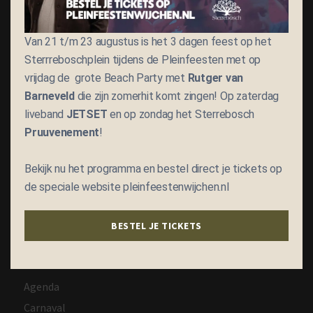
Condoleance
Overnachten
Van 21 t/m 23 augustus is het 3 dagen feest op het
Vergaderen
Sterrreboschplein tijdens de Pleinfeesten met op
Vacatures
vrijdag de grote Beach Party met
Rutger van
Barneveld
die zijn zomerhit komt zingen! Op zaterdag
Bruiloft
liveband
JETSET
en op zondag het Sterrebosch
Kleine feestlocatie
Pruuvenement
!
Lunchen
Bekijk nu het programma en bestel direct je tickets op
Uit eten
de speciale website pleinfeestenwijchen.nl
Borrelen
Specials
BESTEL JE TICKETS
Groepen
Agenda
Carnaval