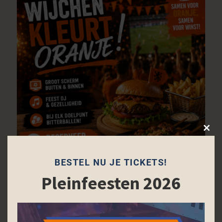
Close
this
modu
BESTEL NU JE TICKETS!
Pleinfeesten 2026
Terug naar agenda
Bestel tickets