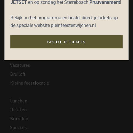
JETSET
en op zondag het Sterrebosch
Pruuvenement
!
Restaurant
Bekijk nu het programma en bestel direct je tickets op
Feesten
de speciale website pleinfeestenwijchen.nl
Catering
Condoleance
BESTEL JE TICKETS
Overnachten
Vergaderen
Vacatures
Bruiloft
Kleine feestlocatie
Lunchen
Uit eten
Borrelen
Specials