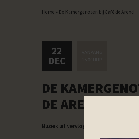
Home
»
De Kamergenoten bij Café de Arend
22
AANVANG
DEC
15:00UUR
DE KAMERGENOT
DE AREND
Muziek uit vervlogen jaren die garant s