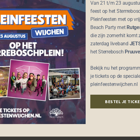
Van 21 t/m 23 augustus
rgenoten’ op in Café De Arend in Wijchen.
feest op het Sterrrebos
jze en overgoten met een zelfgemaakte jus,
Pleinfeesten met op vri
oor een nostalgische middag. Even heerlijk
Beach Party met
Rutger
die zijn zomerhit komt 
zaterdag liveband
JET
en de kerstsfeer zorgt uiteraard voor een
het Sterrebosch
Pruuv
taan uit:
Bekijk nu het programm
je tickets op de special
g
pleinfeestenwijchen.nl
g
BESTEL JE TICK