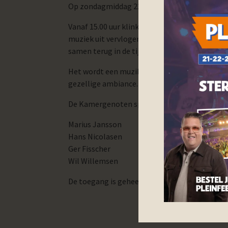
Op zondagmiddag 22 december treden ‘De Kame
Vanaf 15.00 uur klinkt er, op geheel eigen wi
muziek uit vervlogen jaren die garant staat v
samen terug in de tijd!
Het wordt een muzikaal feest van herkenning 
gezellige ambiance.
De Kamergenoten spelen ruim vier sets en bes
Marius Jansson drums en zang
Hans Nicolasen basgitaar en zan
Ger Fisscher piano en zang
Wil Willemsen slaggitaar en zan
De toegang is geheel gratis!