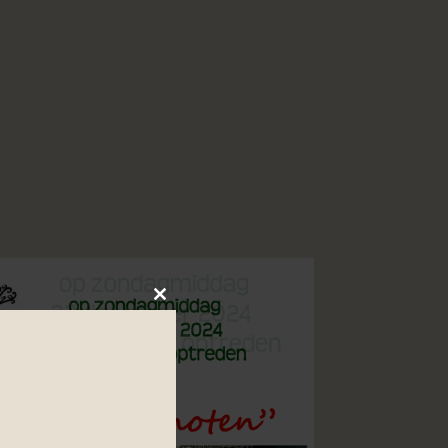
Close
this
module