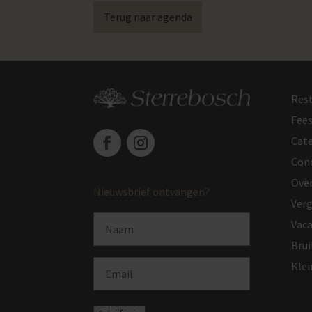
Terug naar agenda
Res
Fee
Cate
Con
Ove
Nieuwsbrief ontvangen?
Ver
Naam
Vaca
Brui
Email
Klei