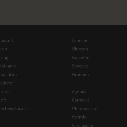
taurant
Lunchen
sten
Uit eten
ring
Borrelen
doleance
Specials
rnachten
Groepen
gaderen
Agenda
tures
Carnaval
loft
Pleinfeesten
ne feestlocatie
Kermis
Vierdaagse