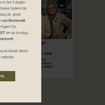
 is het 3 dagen
chplein tijdens de
jdag de grote
 van Barneveld
zingen! Op
SET
en op zondag
enement
!
a en bestel direct
e website
ETS